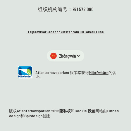
组织机构编号：971 572 086
Tripadvisor
Facebook
Instagram
TikTok
YouTube
Zhōngwén
Atlanterhavsparken 很荣幸获得
Miljøfyrtårn
的认
证。
版权Atlanterhavsparken
2026
隐私权
和
Cookie 设置
网站由
Furnes
design
和
Spirdesign
创建