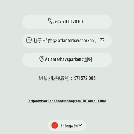
+47 70 10 70 60
电子邮件@ atlanterhavsparken 。不
Atlanterhavsparken 地图
组织机构编号：971 572 086
Tripadvisor
Facebook
Instagram
TikTok
YouTube
Zhōngwén