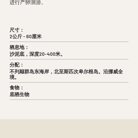
进行产卵洄游。
尺寸：
2公斤 - 60厘米
栖息地：
沙泥底，深度20-400米。
分配：
不列颠群岛东海岸，北至斯匹次卑尔根岛。沿挪威全
境。
食物：
底栖生物