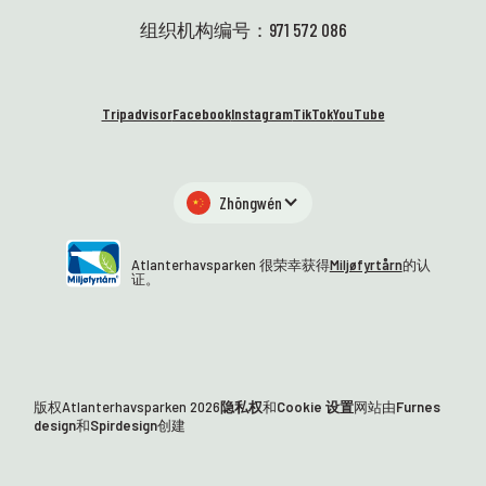
组织机构编号：971 572 086
Tripadvisor
Facebook
Instagram
TikTok
YouTube
Zhōngwén
Atlanterhavsparken 很荣幸获得
Miljøfyrtårn
的认
证。
版权Atlanterhavsparken
2026
隐私权
和
Cookie 设置
网站由
Furnes
design
和
Spirdesign
创建