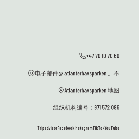
+47 70 10 70 60
电子邮件@ atlanterhavsparken 。不
Atlanterhavsparken 地图
组织机构编号：971 572 086
Tripadvisor
Facebook
Instagram
TikTok
YouTube