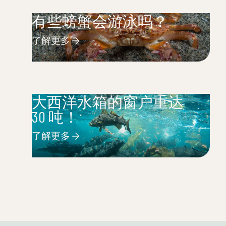
有些螃蟹会游泳吗？
了解更多
大西洋水箱的窗户重达
30 吨！
了解更多