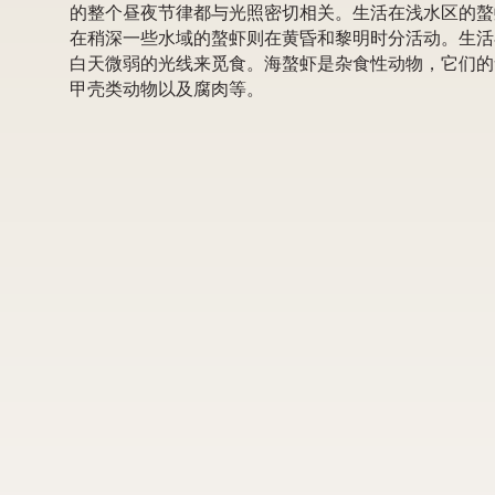
的整个昼夜节律都与光照密切相关。生活在浅水区的螯
在稍深一些水域的螯虾则在黄昏和黎明时分活动。生活
白天微弱的光线来觅食。海螯虾是杂食性动物，它们的
甲壳类动物以及腐肉等。