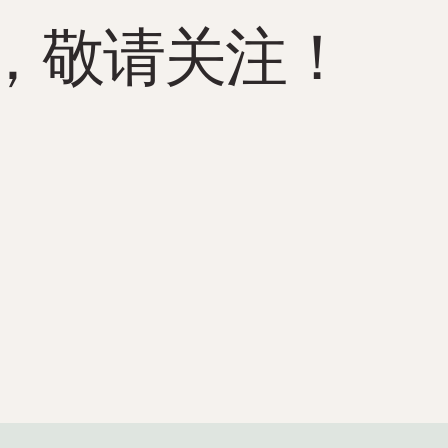
，敬请关注！
2025年5月12日
感谢大家又给我们带来了一周充满活力、欢笑
和美好的春日氛围。 Atlanterhavsparken 🌊
💙🫧 我们周一晚上延长开放时间，开启了新
的一周，而且非常成功！超过400位游客
（！！）前来参观，技术博物馆的Joachim
Solum还带来了精彩绝伦的泡泡秀。相信我
们，这次活动一定会再次成功！😍☀️ 天气也
棒极了！看到大家白天在公园里尽情玩耍，老
少咸宜地利用我们的户外区域，真是令人欣
喜！🐧 不仅我们感受到了春天的气息，我们
的动物们也享受着阳光，白天格外好奇（而且