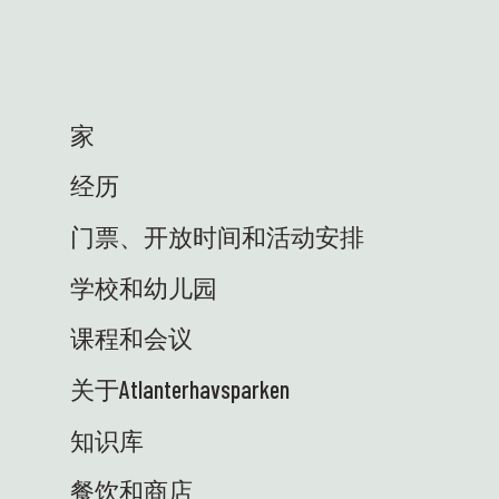
越的学习成果。科学园的条件非常棒，寓教于
乐，风景如画！🤩 🚐 科学卡车终于到位了——
我们欣喜若狂！电动的、美味的，随时准备将
知识和设备安全地运送到各个学校。现在，我
们期待着与充满好奇心、准备进行各种实验的
家
学生们见面——而且是开着移动科学车！⭐
ENG：科学中心最近发生了很多令人兴奋的事
经历
情——我们非常喜欢！以下是一些亮点：🐚 我
们又回到潮间带啦！在暑假之前，我们将与学
门票、开放时间和活动安排
校合作举办共计23场海岸线探险活动——既有
在图恩塞特科学中心举办的，也有前往周边学
学校和幼儿园
校的。学生们可以亲自动手探索自然，近距离
体验海洋生态系统。最生动有趣的科学体验
课程和会议
——正是我们所追求的！😍 👩‍🏫 海蒂访问了奥
斯，与科学人才中心以及来自13个地区科学中
关于Atlanterhavsparken
心的代表们一起参加了一次聚会。我们代表教
育部，致力于通过与学校的紧密合作，激发优
知识库
秀学生对科学的兴趣。维滕公园的条件优越，
餐饮和商店
讨论精彩纷呈，环境优美！🤩 🚐 科学车终于