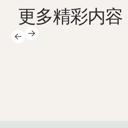
更多精彩内容
2025年5月14日
科学中心白天精彩纷呈，我们乐在其中！以下
是一些亮点：🐚 我们又出海啦！暑假前，我
们将与学校合作开展共计23场春季探险活动
——既有在图恩塞特科学中心举办的，也有前
往学校的。学生们可以亲手探索自然，近距离
体验海洋生态系统！科学如此生动鲜活，正是
我们所期待的😍 👩‍🏫 海蒂与来自13个地区科
学中心的代表一起，在奥斯参加了科学人才中
心的聚会。我们代表教育与研究部，与学校合
作，致力于增强学生对科学的兴趣，并取得卓