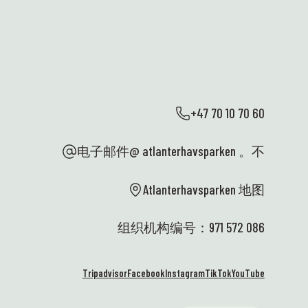
的
和
有
周
多
些
点
切
+47 70 10 70 60
来
一
电子邮件@ atlanterhavsparken 。不
点
个
游
Atlanterhavsparken 地图
F
么
组织机构编号：971 572 086
长
氛
么
Tripadvisor
Facebook
Instagram
TikTok
YouTube
馈
也