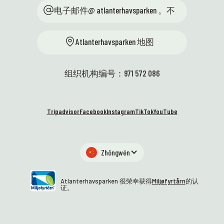
每天
户外
会。我们代表教育部，致力于通
电子邮件@ atlanterhavsparken 。不
几次主
🐧
过与学校的紧密合作，激发优秀
食日”
——
学生对科学的兴趣。维滕公园的
潜水表
它们
Atlanterhavsparken 地图
条件优越，讨论精彩纷呈，环境
访的
调皮
优美！🤩 🚐 科学车终于来了——
💙
创意
我们太激动了！它动力强劲、外
们很
组织机构编号：971 572 086
形时尚，随时准备安全地将知识
级。
和设备运送到学校。我们无比激
海洋
动地期待着与充满好奇心和实验
续发
Tripadvisor
Facebook
Instagram
TikTok
YouTube
精神的学生们见面——开着这辆轮
统，
子！⭐
本周
阅读
阅读更多
Zhōngwén
Atlanterhavsparken 很荣幸获得
Miljøfyrtårn
的认
证。