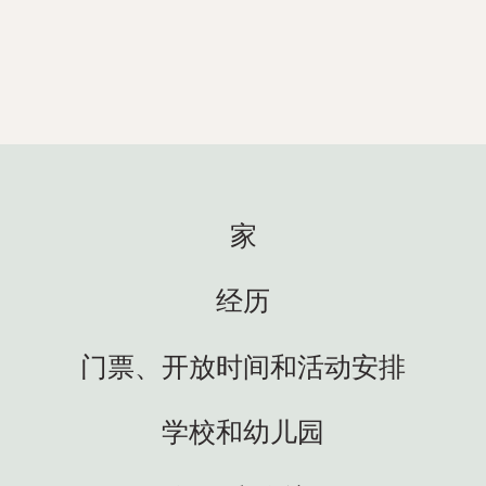
202
2025年5月14日
 今年
感谢
科学中心白天精彩纷呈，我们乐
满活
在其中！以下是一些亮点：🐚 我
光”伊冯
围。 At
们又出海啦！暑假前，我们将与
彩的新
我们
学校合作开展共计23场春季探险
超
启了
活动——既有在图恩塞特科学中心
！💖
超过
举办的，也有前往学校的。学生
调员席
观，技
们可以亲手探索自然，近距离体
的小客人
So
家
验海洋生态系统！科学如此生动
🌍
秀。
鲜活，正是我们所期待的😍 👩‍🏫
茨海
再次成
海蒂与来自13个地区科学中心的
洋馆
看到
经历
进行考
耍，
代表一起，在奥斯参加了科学人
取灵
区域
才中心的聚会。我们代表教育与
族馆
们感
门票、开放时间和活动安排
研究部，与学校合作，致力于增
塞西莉
动物
强学生对科学的兴趣，并取得卓
NRK)
好奇（
越的学习成果。科学园的条件非
学校和幼儿园
r) 节
动室
常棒，寓教于乐，风景如画！🤩
样，
🚐 科学卡车终于到位了——我们欣
纷
校班