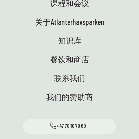
喜若狂！电动的、美味的，随时
课程和会议
v /
参与
准备将知识和设备安全地运送到
b 为幼
习可
各个学校。现在，我们期待着与
剖实
生态
关于Atlanterhavsparken
充满好奇心、准备进行各种实验
的黑
🎉
的学生们见面——而且是开着移动
这是
观者
🐙
室内
科学车！⭐ ENG：科学中心最近
知识库
群学生来
好奇
发生了很多令人兴奋的事情——我
观了
常感
们非常喜欢！以下是一些亮点：
餐饮和商店
的章
💙
🐚 我们又回到潮间带啦！在暑假
们为一
和美
之前，我们将与学校合作举办共
鲜解
Atlan
计23场海岸线探险活动——既有在
联系我们
实发
我们
图恩塞特科学中心举办的，也有
的一
前往周边学校的。学生们可以亲
r 开放免
40
我们的赞助商
自动手探索自然，近距离体验海
还有
科技博
洋生态系统。最生动有趣的科学
级的学
带来
体验——正是我们所追求的！😍
洋的
以后
👩‍🏫 海蒂访问了奥斯，与科学人
、音
哦！
+47 70 10 70 60
才中心以及来自13个地区科学中
🍳 你
看到
面
心，
心的代表们一起参加了一次聚