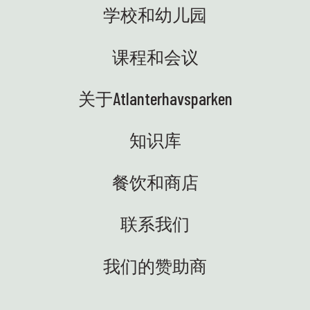
越的学习成果。科学园的条件非
学校和幼儿园
视频
动室
常棒，寓教于乐，风景如画！🤩
宾果游
样，
🚐 科学卡车终于到位了——我们欣
接周
校班
喜若狂！电动的、美味的，随时
课程和会议
和约阿
参与
准备将知识和设备安全地运送到
一场
习可
各个学校。现在，我们期待着与
印象
生态
关于Atlanterhavsparken
充满好奇心、准备进行各种实验
鱼制
🎉
的学生们见面——而且是开着移动
个周末
观者
室内
科学车！⭐ ENG：科学中心最近
知识库
常规活
好奇
发生了很多令人兴奋的事情——我
后之
常感
们非常喜欢！以下是一些亮点：
餐饮和商店
了解公
💙
🐚 我们又回到潮间带啦！在暑假
，我们
和美
之前，我们将与学校合作举办共
儿童工
Atlan
计23场海岸线探险活动——既有在
联系我们
！🚀
我们
图恩塞特科学中心举办的，也有
此精彩的
的一
前往周边学校的。学生们可以亲
的美
40
我们的赞助商
自动手探索自然，近距离体验海
科技博
洋生态系统。最生动有趣的科学
带来
体验——正是我们所追求的！😍
以后