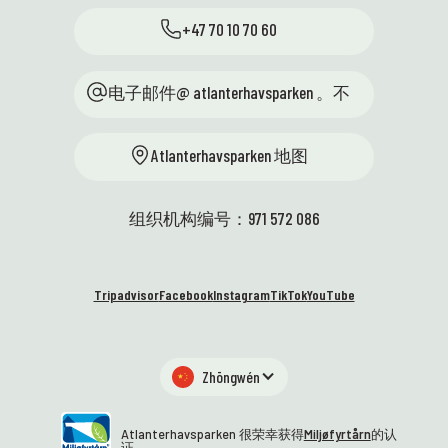
👩‍🏫 海蒂访问了奥斯，与科学人
哦！
+47 70 10 70 60
才中心以及来自13个地区科学中
看到
心，
心的代表们一起参加了一次聚
户外
会。我们代表教育部，致力于通
电子邮件@ atlanterhavsparken 。不
🐧
过与学校的紧密合作，激发优秀
——
学生对科学的兴趣。维滕公园的
它们
Atlanterhavsparken 地图
条件优越，讨论精彩纷呈，环境
调皮
优美！🤩 🚐 科学车终于来了——
创意
我们太激动了！它动力强劲、外
们很
组织机构编号：971 572 086
形时尚，随时准备安全地将知识
级。
和设备运送到学校。我们无比激
海洋
动地期待着与充满好奇心和实验
续发
Tripadvisor
Facebook
Instagram
TikTok
YouTube
精神的学生们见面——开着这辆轮
统，
子！⭐
本周
阅读
阅读更多
Zhōngwén
Atlanterhavsparken 很荣幸获得
Miljøfyrtårn
的认
证。