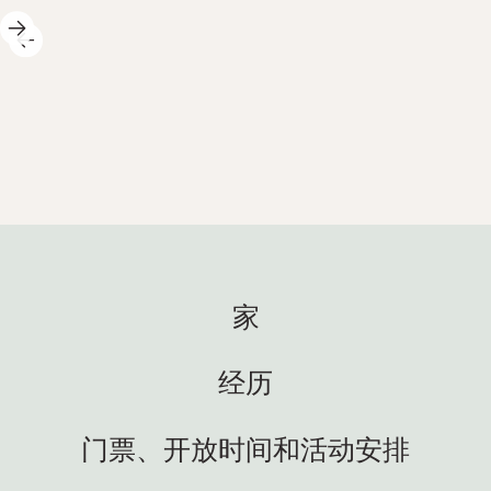
202
2025年5月14日
周！
感谢
科学中心白天精彩纷呈，我们乐
 以下是
满活
在其中！以下是一些亮点：🐚 我
搬进了
围。 At
们又出海啦！暑假前，我们将与
，托
我们
学校合作开展共计23场春季探险
 新居民
启了
活动——既有在图恩塞特科学中心
狼鱼
超过
举办的，也有前往学校的。学生
了，
观，技
们可以亲手探索自然，近距离体
们正式
So
家
验海洋生态系统！科学如此生动
们玩
秀。
鲜活，正是我们所期待的😍 👩‍🏫
方式
再次成
海蒂与来自13个地区科学中心的
了！
看到
经历
友好的
耍，
代表一起，在奥斯参加了科学人
各地
区域
才中心的聚会。我们代表教育与
的小
们感
门票、开放时间和活动安排
研究部，与学校合作，致力于增
园总是
动物
强学生对科学的兴趣，并取得卓
我们参
好奇（