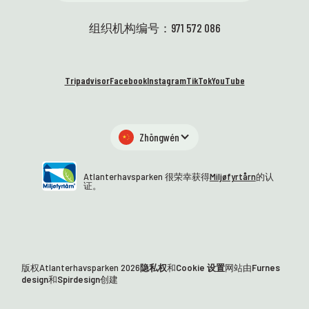
优美！🤩 🚐 科学车终于来了——
创意
我们太激动了！它动力强劲、外
们很
组织机构编号：971 572 086
形时尚，随时准备安全地将知识
级。
和设备运送到学校。我们无比激
海洋
动地期待着与充满好奇心和实验
续发
Tripadvisor
Facebook
Instagram
TikTok
YouTube
精神的学生们见面——开着这辆轮
统，
子！⭐
本周
阅读
阅读更多
Zhōngwén
Atlanterhavsparken 很荣幸获得
Miljøfyrtårn
的认
证。
版权Atlanterhavsparken
2026
隐私权
和
Cookie 设置
网站由
Furnes
design
和
Spirdesign
创建