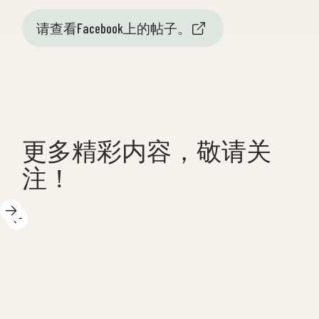
请查看Facebook上的帖子。
更多精彩内容，敬请关
注！
202
2025年5月14日
周！
感谢
科学中心白天精彩纷呈，我们乐
 以下是
满活
在其中！以下是一些亮点：🐚 我
搬进了
围。 At
们又出海啦！暑假前，我们将与
，托
我们