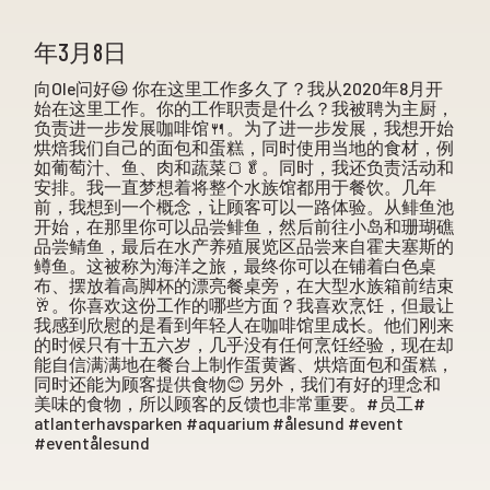
年3月8日
向Ole问好😃 你在这里工作多久了？我从2020年8月开
始在这里工作。你的工作职责是什么？我被聘为主厨，
负责进一步发展咖啡馆🍴。为了进一步发展，我想开始
烘焙我们自己的面包和蛋糕，同时使用当地的食材，例
如葡萄汁、鱼、肉和蔬菜🍞🥬。同时，我还负责活动和
安排。我一直梦想着将整个水族馆都用于餐饮。几年
前，我想到一个概念，让顾客可以一路体验。从鲱鱼池
开始，在那里你可以品尝鲱鱼，然后前往小岛和珊瑚礁
品尝鲭鱼，最后在水产养殖展览区品尝来自霍夫塞斯的
鳟鱼。这被称为海洋之旅，最终你可以在铺着白色桌
布、摆放着高脚杯的漂亮餐桌旁，在大型水族箱前结束
🥂。你喜欢这份工作的哪些方面？我喜欢烹饪，但最让
我感到欣慰的是看到年轻人在咖啡馆里成长。他们刚来
的时候只有十五六岁，几乎没有任何烹饪经验，现在却
能自信满满地在餐台上制作蛋黄酱、烘焙面包和蛋糕，
同时还能为顾客提供食物😊 另外，我们有好的理念和
美味的食物，所以顾客的反馈也非常重要。#员工#
atlanterhavsparken #aquarium #ålesund #event
#eventålesund