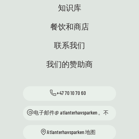
室内
科学车！⭐ ENG：科学中心最近
知识库
常规活
好奇
发生了很多令人兴奋的事情——我
后之
常感
们非常喜欢！以下是一些亮点：
餐饮和商店
了解公
💙
🐚 我们又回到潮间带啦！在暑假
，我们
和美
之前，我们将与学校合作举办共
儿童工
Atlan
计23场海岸线探险活动——既有在
联系我们
！🚀
我们
图恩塞特科学中心举办的，也有
此精彩的
的一
前往周边学校的。学生们可以亲
的美
40
我们的赞助商
自动手探索自然，近距离体验海
科技博
洋生态系统。最生动有趣的科学
带来
体验——正是我们所追求的！😍
以后
👩‍🏫 海蒂访问了奥斯，与科学人
哦！
+47 70 10 70 60
才中心以及来自13个地区科学中
看到
心，
心的代表们一起参加了一次聚
户外
会。我们代表教育部，致力于通
电子邮件@ atlanterhavsparken 。不
🐧
过与学校的紧密合作，激发优秀
——
学生对科学的兴趣。维滕公园的
它们
Atlanterhavsparken 地图
条件优越，讨论精彩纷呈，环境
调皮