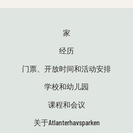
学校合作开展共计23场春季探险
 新居民
启了
活动——既有在图恩塞特科学中心
狼鱼
超过
举办的，也有前往学校的。学生
了，
观，技
们可以亲手探索自然，近距离体
们正式
So
家
验海洋生态系统！科学如此生动
们玩
秀。
鲜活，正是我们所期待的😍 👩‍🏫
方式
再次成
海蒂与来自13个地区科学中心的
了！
看到
经历
友好的
耍，
代表一起，在奥斯参加了科学人
各地
区域
才中心的聚会。我们代表教育与
的小
们感
门票、开放时间和活动安排
研究部，与学校合作，致力于增
园总是
动物
强学生对科学的兴趣，并取得卓
我们参
好奇（
越的学习成果。科学园的条件非
学校和幼儿园
视频
动室
常棒，寓教于乐，风景如画！🤩
宾果游
样，
🚐 科学卡车终于到位了——我们欣
接周
校班
喜若狂！电动的、美味的，随时
课程和会议
和约阿
参与
准备将知识和设备安全地运送到
一场
习可
各个学校。现在，我们期待着与
印象
生态
关于Atlanterhavsparken
充满好奇心、准备进行各种实验
鱼制
🎉
的学生们见面——而且是开着移动
个周末
观者