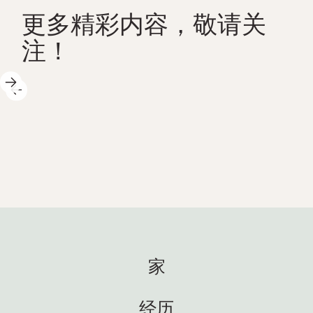
更多精彩内容，敬请关
注！
202
2025年5月14日
周！
感谢
科学中心白天精彩纷呈，我们乐
 以下是
满活
在其中！以下是一些亮点：🐚 我
搬进了
围。 At
们又出海啦！暑假前，我们将与
，托
我们
学校合作开展共计23场春季探险
 新居民
启了
活动——既有在图恩塞特科学中心
狼鱼
超过
举办的，也有前往学校的。学生
了，
观，技
们可以亲手探索自然，近距离体
们正式
So
家
验海洋生态系统！科学如此生动
们玩
秀。
鲜活，正是我们所期待的😍 👩‍🏫
方式
再次成
海蒂与来自13个地区科学中心的
了！
看到
经历
友好的
耍，