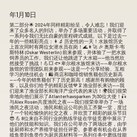
年1月10日
第二部分🌟 2024年同样精彩纷呈，令人难忘！我们迎
来了众多名人的到访，举办了多场重要活动，并取得了
一系列令我们无比自豪的里程碑式成就。以下是过去一
年的一些精彩亮点：👩‍🔬 历史性的一天！水族馆历史
上首次同时有两位女潜水员在岗！🌊👩‍🚀 🎉 奥斯卡·韦
斯特林 (Oskar Westerlin) 前来参观，并体验了一把水族
饲养员的工作。我们还让他跳进了大水箱——他当然欣
然接受了挑战！💪💥 🐟 卑尔根水族馆来访——卑尔根水
族馆的管理团队前来参观——这是一个分享经验、互相
学习的绝佳机会！🛍️ 商店和咖啡馆销售额创历史新高
——今年的销售额创下了历史新高！感谢所有购物的顾
客，以及你们给予的精彩反馈💙🦑渔业部长来访——我
们迎来了渔业部长和海洋产业代表的来访！🌍我们很荣
幸地向他们展示了Atlanterhavsparken 为30位大使！🎣
与Alex Rosén共度渔民之夜——我们很荣幸举办了一场
渔民之夜活动，渔民和航运公司的员工齐聚一堂，度过
了一个轻松愉快的社交之夜，并欣赏了精彩的娱乐节目
😎 💪 8位来自不同行业的熟练学徒在学徒竞赛中展示了
他们的技能和知识。我们在公司举办了两场比赛，由学
徒厨师和水产养殖学徒担任评委。参赛者有机会在从养
殖鱼类到鱼类作为厨房原材料等一系列任务中磨练技能