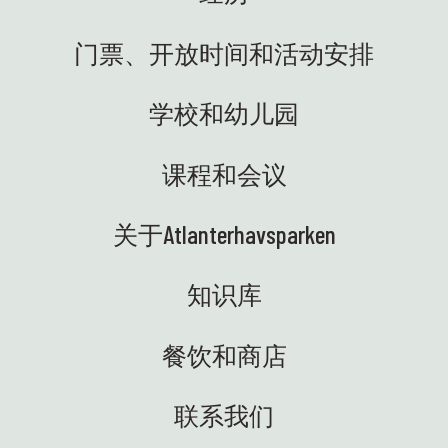
代表一起，在奥斯参加了科学人
各地
区域
才中心的聚会。我们代表教育与
的小
们感
门票、开放时间和活动安排
研究部，与学校合作，致力于增
园总是
动物
强学生对科学的兴趣，并取得卓
我们参
好奇（
越的学习成果。科学园的条件非
学校和幼儿园
视频
动室
常棒，寓教于乐，风景如画！🤩
宾果游
样，
🚐 科学卡车终于到位了——我们欣
接周
校班
喜若狂！电动的、美味的，随时
课程和会议
和约阿
参与
准备将知识和设备安全地运送到
一场
习可
各个学校。现在，我们期待着与
印象
生态
关于Atlanterhavsparken
充满好奇心、准备进行各种实验
鱼制
🎉
的学生们见面——而且是开着移动
个周末
观者
室内
科学车！⭐ ENG：科学中心最近
知识库
常规活
好奇
发生了很多令人兴奋的事情——我
后之
常感
们非常喜欢！以下是一些亮点：
餐饮和商店
了解公
💙
🐚 我们又回到潮间带啦！在暑假
，我们
和美
之前，我们将与学校合作举办共
儿童工
Atlan
计23场海岸线探险活动——既有在
联系我们
！🚀
我们
图恩塞特科学中心举办的，也有
此精彩的
的一