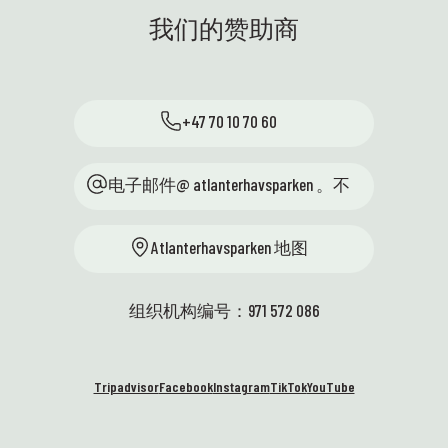
前往周边学校的。学生们可以亲
的美
40
我们的赞助商
自动手探索自然，近距离体验海
科技博
洋生态系统。最生动有趣的科学
带来
体验——正是我们所追求的！😍
以后
👩‍🏫 海蒂访问了奥斯，与科学人
哦！
+47 70 10 70 60
才中心以及来自13个地区科学中
看到
心，
心的代表们一起参加了一次聚
户外
会。我们代表教育部，致力于通
电子邮件@ atlanterhavsparken 。不
🐧
过与学校的紧密合作，激发优秀
——
学生对科学的兴趣。维滕公园的
它们
Atlanterhavsparken 地图
条件优越，讨论精彩纷呈，环境
调皮
优美！🤩 🚐 科学车终于来了——
创意
我们太激动了！它动力强劲、外
们很
组织机构编号：971 572 086
形时尚，随时准备安全地将知识
级。
和设备运送到学校。我们无比激
海洋
动地期待着与充满好奇心和实验
续发
Tripadvisor
Facebook
Instagram
TikTok
YouTube
精神的学生们见面——开着这辆轮
统，
子！⭐
本周