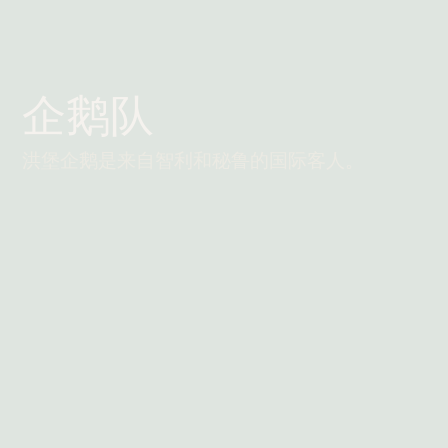
企鹅队
洪堡企鹅是来自智利和秘鲁的国际客人。
阅读更多