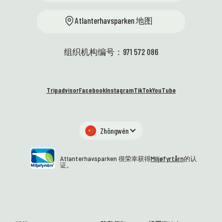
Atlanterhavsparken 地图
组织机构编号：971 572 086
Tripadvisor
Facebook
Instagram
TikTok
YouTube
Zhōngwén
Atlanterhavsparken 很荣幸获得
Miljøfyrtårn
的认
证。