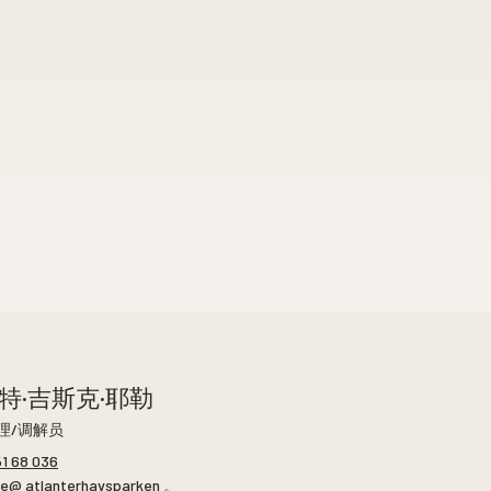
特·吉斯克·耶勒
理/调解员
51 68 036
te@ atlanterhavsparken 。