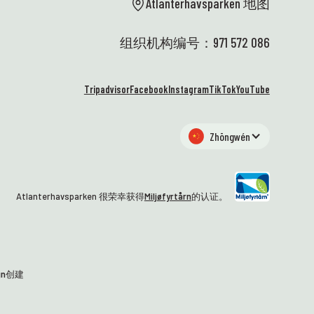
Atlanterhavsparken 地图
组织机构编号：971 572 086
Tripadvisor
Facebook
Instagram
TikTok
YouTube
Zhōngwén
Atlanterhavsparken 很荣幸获得
Miljøfyrtårn
的认证。
gn
创建