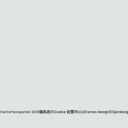
lanterhavsparken
2026
隐私权
和
Cookie 设置
网站由
Furnes design
和
Spirdesi