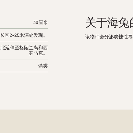
关于海兔
30厘米
长区2-25米深处发现。
该物种会分泌腐蚀性毒
向北延伸至格陵兰岛和西
芬马克。
藻类