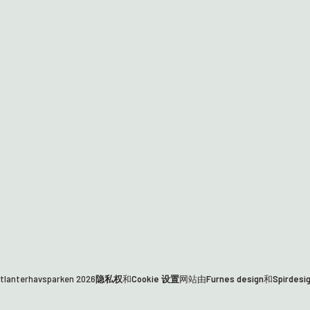
lanterhavsparken
2026
隐私权
和
Cookie 设置
网站由
Furnes design
和
Spirdesi