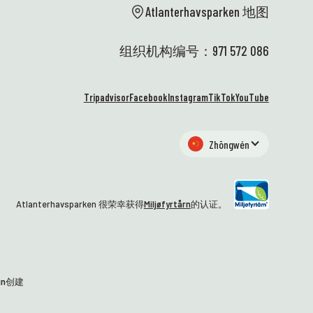
Atlanterhavsparken 地图
组织机构编号：971 572 086
Tripadvisor
Facebook
Instagram
TikTok
YouTube
Zhōngwén
Atlanterhavsparken 很荣幸获得
Miljøfyrtårn
的认证。
gn
创建