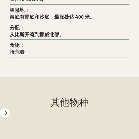
栖息地：
海底有硬底和沙底，最深处达 400 米。
分配：
从比斯开湾到挪威北部。
食物：
拾荒者
其他物种
鹈鹕足蜗牛