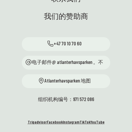
我们的赞助商
+47 70 10 70 60
电子邮件@ atlanterhavsparken 。不
Atlanterhavsparken 地图
组织机构编号：971 572 086
Tripadvisor
Facebook
Instagram
TikTok
YouTube