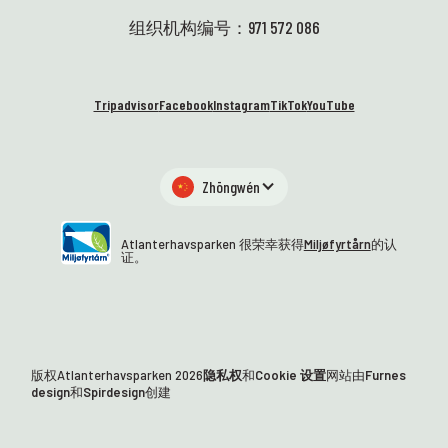
组织机构编号：971 572 086
Tripadvisor
Facebook
Instagram
TikTok
YouTube
Zhōngwén
Atlanterhavsparken 很荣幸获得
Miljøfyrtårn
的认
证。
版权Atlanterhavsparken
2026
隐私权
和
Cookie 设置
网站由
Furnes
design
和
Spirdesign
创建