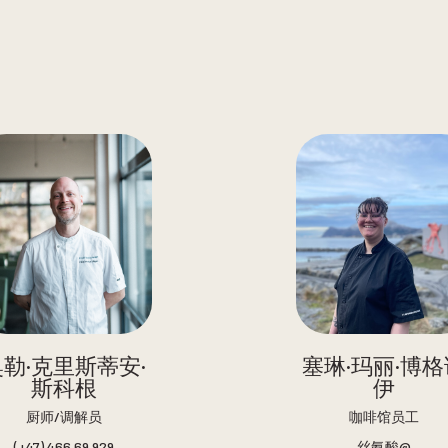
奥勒·克里斯蒂安·
塞琳·玛丽·博格
斯科根
伊
厨师/调解员
咖啡馆员工
(+47) 466 69 929
丝氨酸@