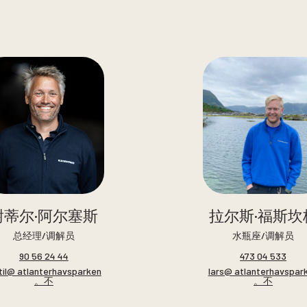
谢蒂尔·阿尔塞斯
拉尔斯·福斯坎
总经理/调解员
水瓶座/调解员
90 56 24 44
473 04 533
til@ atlanterhavsparken
lars@ atlanterhavspar
。不
。不