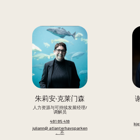
朱莉安·克莱门森
人力资源与可持续发展经理/
调解员
481 85 418
kje
juliann@ atlanterhavsparken
。不