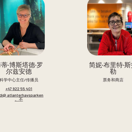
海蒂·博斯塔德·罗
简妮·布里特·斯
尔兹安德
勒
科学中心主任/传播员
票务和商店
+47 922 55 401
idi@ atlanterhavsparken
。不