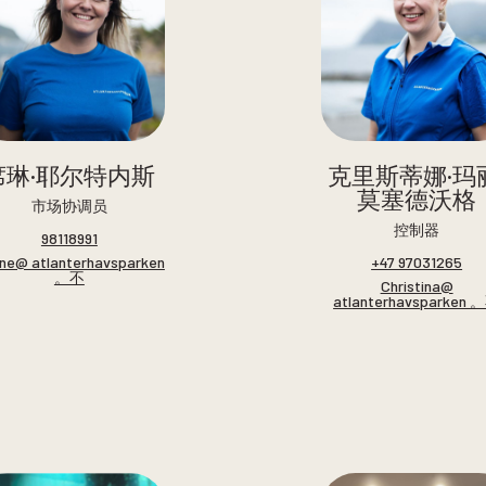
席琳·耶尔特内斯
克里斯蒂娜·玛丽
莫塞德沃格
市场协调员
控制器
98118991
ine@ atlanterhavsparken
+47 97031265
。不
Christina@
atlanterhavsparken 