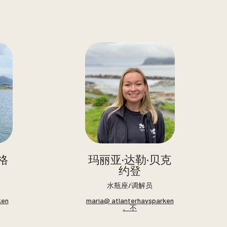
格
玛丽亚·达勒·贝克
约登
水瓶座/调解员
ken
maria@ atlanterhavsparken
。不