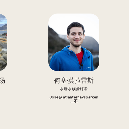
汤
何塞·莫拉雷斯
水母水族爱好者
Jose@ atlanterhavsparken
。不