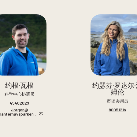
约根·瓦根
约瑟芬·罗达尔·
姆伦
科学中心协调员
市场协调员
45482029
Jorgen@
90051214
tlanterhavsparken 。不