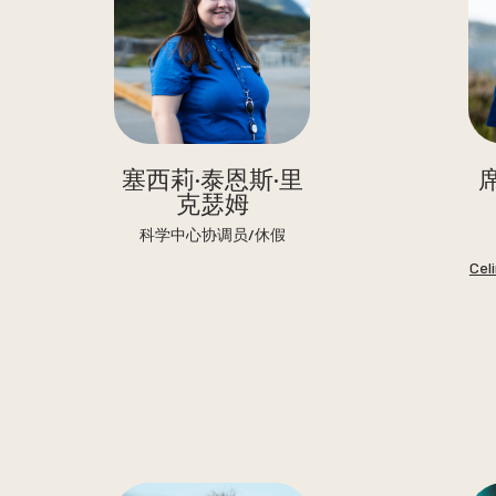
塞西莉·泰恩斯·里
克瑟姆
科学中心协调员/休假
Cel