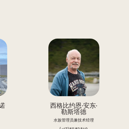
诺
西格比约恩·安东·
勒斯塔德
水族管理员兼技术经理
(+47) 911 82 540