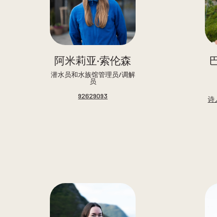
阿米莉亚·索伦森
潜水员和水族馆管理员/调解
员
92629093
诗人